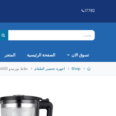
17782📞
تسوق الان
الصفحة الرئيسية
المتجر
Shop
اجهزة تحضير الطعام
خلاط تورنيدو 1400وات ستانلس دورق زجاج 1.75لتر وظيفه جرش الثلج والاسموزي BL-1400SGT