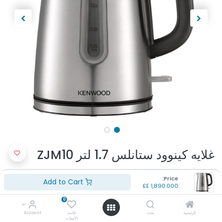
غلايه كينوود ستانلس 1.7 لتر ZJM10
(تقييم 0 )
Price:
Add to Cart
الموديل: ZJM10
E£
1,890.000
النوع: غلاية مياه
0
استهلاك الطاقة: 2200 وات
السعة: 1.7 لتر
الرئيسية
بحث
قائمة
Account
الأمنيات