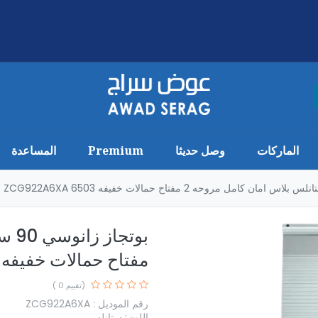
الماركات
وصل حديثا
Premium
المساعدة
مفتاح حمالات خفيفه 6503 ZCG922A6XA
(تقييم 0 )
رقم الموديل : ZCG922A6XA
اللون: ستانلس