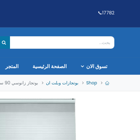
17782📞
تسوق الان
الصفحة الرئيسية
المتجر
Shop
بوتجازات وبلت ان
بوتجاز زانوسي 90 ستانلس بلاس امان كامل مروحه 2 مفتاح حمالات خفيفه 6503 ZCG922A6XA