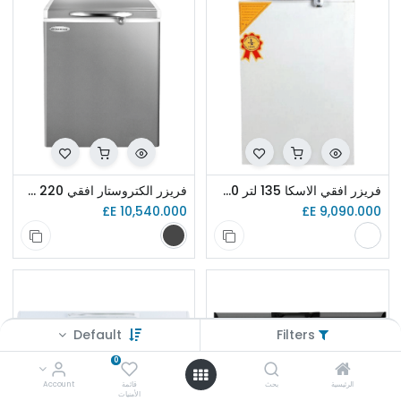
فريزر افقي الاسكا 135 لتر CH140
فريزر الكتروستار افقي 220 ستانلس
E£
10,540.000
E£
9,090.000
Default
Filters
0
الرئيسية
بحث
قائمة
Account
الأمنيات