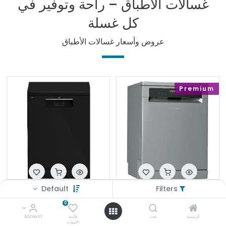
غسالات الأطباق – راحة وتوفير في
كل غسلة
عروض وأسعار غسالات الأطباق
Premium
Default
Filters
غساله اطباق اريستون 15 فرد سلفر LFP5P31WLTX
غساله اطباق بيكو 14 فرد تركي اسود ديجيتال BDFN15420B
E£
19,500.000
E£
47,200.000
0
الرئيسية
بحث
قائمة
Account
الأمنيات