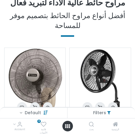
مراوح حائط عالية الأداء لتبريد فعال
أفضل أنواع مراوح الحائط بتصميم موفر
للمساحة
Default
Filters
مروحه بريفكس حائط 21 جامبو ريموت WFJ-211
مروحه فريش حائط هتاري 18
0
E£
1,950.000
E£
2,290.000
الرئيسية
بحث
قائمة
Account
الأمنيات