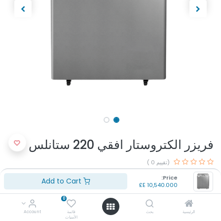
فريزر الكتروستار افقي 220 ستانلس
(تقييم 0 )
الماركه: الكتروستار
Price:
Add to Cart
اللون: استانلس
E£
10,540.000
السعه اللتريه: 220 لتر
0
بلد المنشأ: مصر
الضمان: 5 سنوات
الرئيسية
بحث
قائمة
Account
الأمنيات