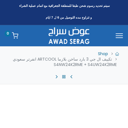
سيتم تحديد رسوم شحن طبقا
للمنطقة
الجغرافية مع اتمام عملية الشراء
و تتراوح مده التوصيل من 6 ل 7 ايام
0
Shop
تكييف ال جي 3 بارد ساخن بلازما ARTCOOL انفرتر سعودي
S4NW24K2RME + S4UW24K2RME