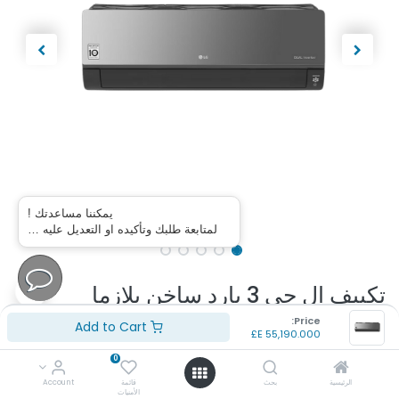
يمكننا مساعدتك !
لمتابعة طلبك وتأكيده او التعديل عليه …
تكييف ال جي 3 بارد ساخن بلازما
ARTCOOL انفرتر سعودي
Price:
Add to Cart
E£
55,190.000
S4NW24K2RME + S4UW24K2RME
0
الرئيسية
بحث
قائمة
Account
(تقييم 0 )
الأمنيات