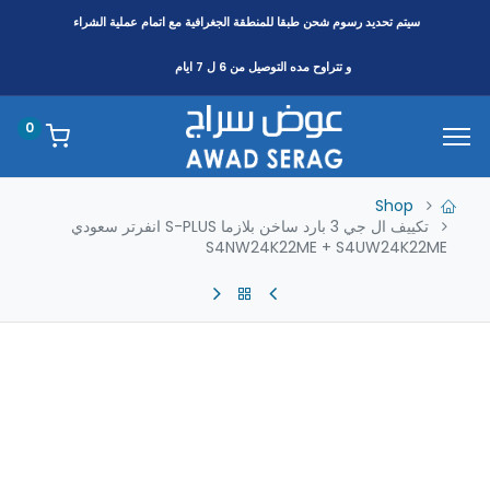
سيتم تحديد رسوم شحن طبقا
للمنطقة
الجغرافية مع اتمام عملية الشراء
و تتراوح مده التوصيل من 6 ل 7 ايام
0
Shop
تكييف ال جي 3 بارد ساخن بلازما S-PLUS انفرتر سعودي
S4NW24K22ME + S4UW24K22ME