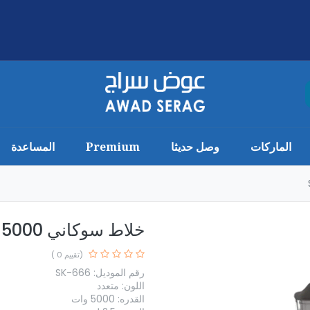
الماركات
وصل حديثا
Premium
المساعدة
خلاط سوكاني 5000 وات 2.5 لتر SK-666N
(تقييم 0 )
رقم الموديل: SK-666
اللون: متعدد
القدره: 5000 وات