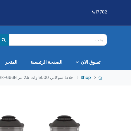
17782📞
تسوق الان
الصفحة الرئيسية
المتجر
Shop
خلاط سوكاني 5000 وات 2.5 لتر SK-666N