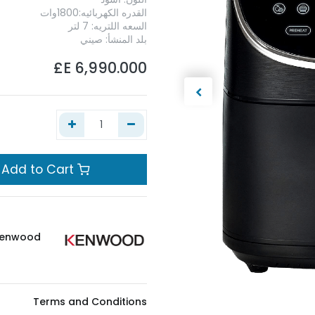
القدره الكهربائيه:1800وات
السعه اللتريه: 7 لتر
بلد المنشأ: صيني
E£
6,990.000
Add to Cart
enwood
Terms and Conditions