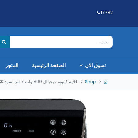
17782📞
تسوق الان
الصفحة الرئيسية
المتجر
Shop
قلايه كينوود ديجيتال 1800وات 7 لتر اسود HFP80,000BK