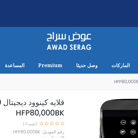
الماركات
وصل حديثا
Premium
المساعدة
HFP80,000BK
(تقييم 0 )
رقم الموديل: HFP80,000BK
اللون: اسود