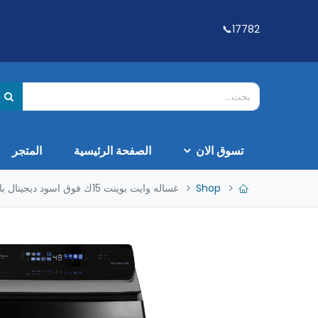
17782📞
تسوق الان
الصفحة الرئيسية
المتجر
Shop
غساله وايت بوينت 15ك فوق اسود ديجيتال باب هيدروليك WPTL15DGRGBMA