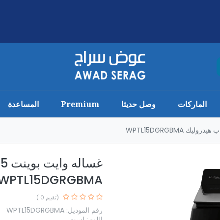
الماركات
وصل حديثا
Premium
المساعدة
WPTL15DGRGBMA
(تقييم 0 )
رقم الموديل: WPTL15DGRGBMA
اللون: اسود