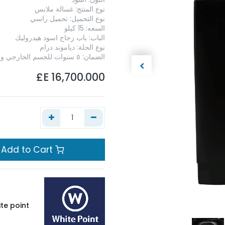
نوع المنتج: غسالة ملابس
نوع التحميل: تحميل راسي
السعه: 15 كيلو
الباب: باب زجاج اسود هيدروليك
نوع الحلة: دياموند درام
الضمان: ٥ سنوات للجسم الخارجي و سنتان للمكونات الداخلية
E£
16,700.000
Add to Cart
te point