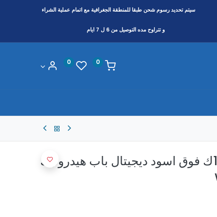
سيتم تحديد رسوم شحن طبقا
للمنطقة
الجغرافية مع اتمام عملية الشراء
و تتراوح مده التوصيل من 6 ل 7 ايام
0
0
غساله وايت بوينت 15ك فوق اسود ديجيتال باب هيدروليك