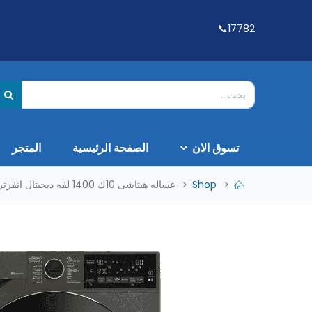
17782📞
تسوق الان
الصفحة الرئيسية
المتجر
Shop
غساله هيتاشى 10ك 1400 لفه ديجيتال انفرتر بالبخار رمادى تركي BD-100XFVEM