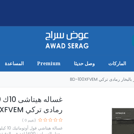
الماركات
وصل حديثا
Premium
المساعدة
رمادى تركي BD-100XFVEM
(تقييم 0 )
غسالة هيتاشي فول أوتوماتيك 10 كيلو
معدل الدوران : 1400 لفة في الدقيقة