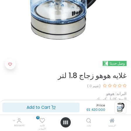
وصل حديثا
غلايه هوهو زجاج 1.8 لتر
(تقييم 0 )
البراند: هوهو
النوع: كاتيل كهربائي
السعة: 1.8 لتر
Price:
Add to Cart
E£
420.000
الطاقة: 1500 وات
مصنوع من: زجاج
0
غلاية بتصميم من الزجاج والستانلس ستيل
الرئيسية
بحث
قائمة
Account
إضاءة LED
الأمنيات