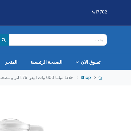
17782📞
تسوق الان
الصفحة الرئيسية
المتجر
Shop
خلاط ميانتا 600 وات ابيض 1.75 لتر و مطحنه + مبشره BL1281H