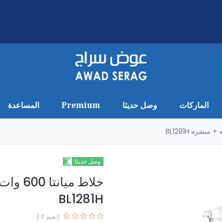
الماركات
وصل حديثا
Premium
المساعدة
وصل حديثا
BL1281H
(تقييم 0 )