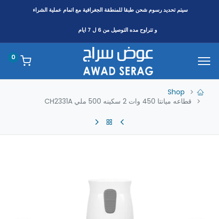
سيتم تحديد رسوم شحن طبقا
للمنطقة
الجغرافية مع اتمام عملية الشراء
و تتراوح مده التوصيل من 6 ل 7 ايام
0
Shop
قطاعه ميانتا 450 وات 2 سكينه 500 ملي CH2331A