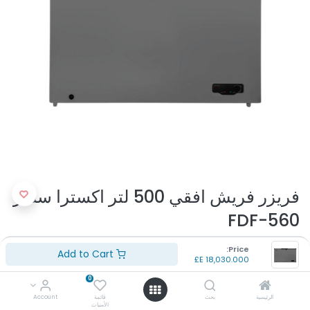
فريزر فريش افقي 500 لتر اكسترا سلفر
FDF-560
(تقييم 0 )
Price:
Add to Cart
E£
18,030.000
رقم الموديل: FDF-560
اللون: سلفر
0
السعه: 500 لتر
الرئيسية
بحث
قائمة
Account
بلد المنشأ: مصر
الأمنيات