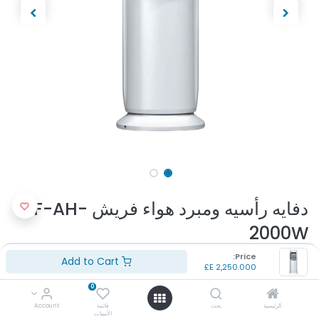
دفايه رأسيه ومبرد هواء فريش F-AH-
2000W
Price:
(تقييم 0 )
Add to Cart
E£
2,250.000
دفاية كهربائية راسية + مبرد هواء
0
مروحة للتبريد والتدفئة
امداد سريع لتبريد وتدفئة صحية
الرئيسية
بحث
قائمة
Account
الأمنيات
تحكم فى قوة الرياح