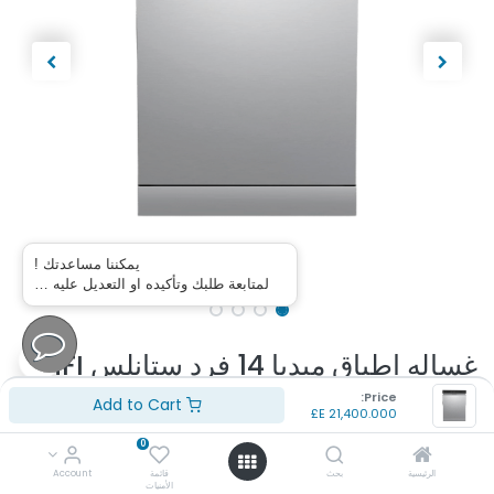
يمكننا مساعدتك !
لمتابعة طلبك وتأكيده او التعديل عليه …
غساله اطباق ميديا 14 فرد ستانلس WiFI
فتح الباب تلقائي رشاش 360 درجه /
Price:
Add to Cart
E£
21,400.000
ميديا MDWEF1433D(SS)-WI-EG
0
الرئيسية
بحث
قائمة
Account
(تقييم 0 )
الأمنيات