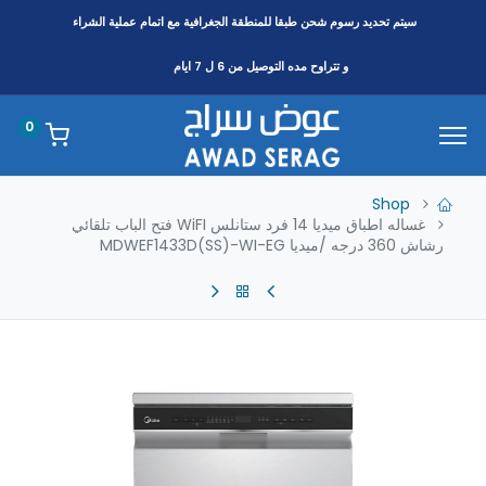
سيتم تحديد رسوم شحن طبقا
للمنطقة
الجغرافية مع اتمام عملية الشراء
و تتراوح مده التوصيل من 6 ل 7 ايام
0
Shop
غساله اطباق ميديا 14 فرد ستانلس WiFI فتح الباب تلقائي
رشاش 360 درجه /ميديا MDWEF1433D(SS)-WI-EG