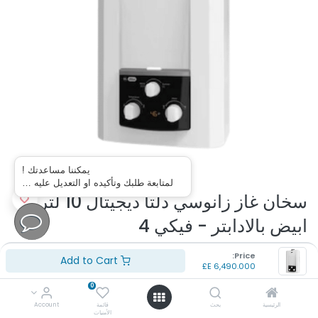
يمكننا مساعدتك !
لمتابعة طلبك وتأكيده او التعديل عليه …
سخان غاز زانوسي دلتا ديجيتال 10 لتر
ابيض بالادابتر - فيكي 4
(تقييم 0 )
Price:
Add to Cart
E£
6,490.000
نوع السخان : سخان غاز ديجيتال
السعة اللترية : 10 لتر
0
اللون : ابيض
الرئيسية
بحث
قائمة
Account
بلد المنشأ : مصر
الأمنيات