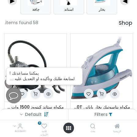
▶
◀
بخار
استاند
جافة
Shop
58 items found.
يمكننا مساعدتك !
لمتابعة طلبك وتأكيده او التعديل عليه …
مكواه بناسونيك بخار ياباني NI-JW650T
مكواه ستاند كينوود 1500 وات اسود GSP65.500BK
E£
4,300.000
E£
3,300.000
Default
Filters
0
الرئيسية
بحث
قائمة
Account
الأمنيات