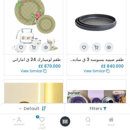
طقم صينيه بسبوسه 3 ق ساده جرانيت الجليل
طقم لومينارك 24 ق اماراتي
E£
870.000
E£
840.000
View Similar
View Similar
Default
Filters
0
الرئيسية
بحث
قائمة
Account
الأمنيات