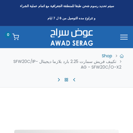
سيتم تحديد رسوم شحن طبقا
للمنطقة
الجغرافية مع اتمام عملية الشراء
و تتراوح مده التوصيل من 6 ل 7 ايام
0
Shop
تكييف فريش سمارت 2.25 بارد بلازما ديجيتال SFW20C/IP-
AG - SFW20C/O-X2