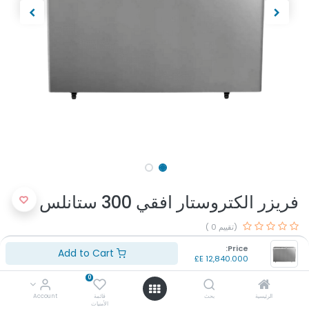
فريزر الكتروستار افقي 300 ستانلس
(تقييم 0 )
اللون: ستانلس
Price:
Add to Cart
السعه: 300 لتر
E£
12,840.000
بلد المنشأ: مصر
0
الضمان: 5 سنوات
الرئيسية
بحث
قائمة
Account
الأمنيات