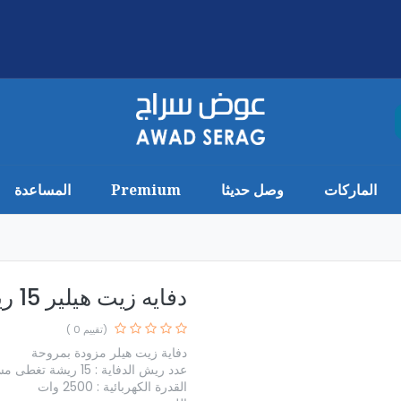
الماركات
وصل حديثا
Premium
المساعدة
دفايه زيت هيلير 15 ريشه MAV 2515 T
(تقييم 0 )
دفاية زيت هيلر مزودة بمروحة
عدد ريش الدفاية : 15 ريشة تغطى مساحة 16 متر
القدرة الكهربائية : 2500 وات