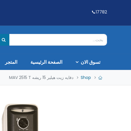
17782📞
تسوق الان
الصفحة الرئيسية
المتجر
Shop
دفايه زيت هيلير 15 ريشه MAV 2515 T