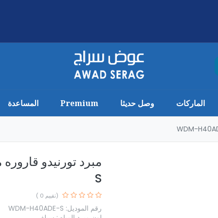
الماركات
وصل حديثا
Premium
المساعدة
S
(تقييم 0 )
رقم الموديل: WDM-H40ADE-S
لون مبرد المياه : سيلفر