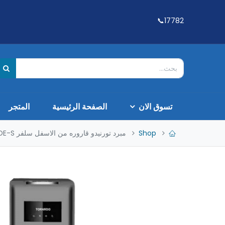
17782📞
تسوق الان
الصفحة الرئيسية
المتجر
Shop
مبرد تورنيدو قاروره من الاسفل سلفر WDM-H40ADE-S