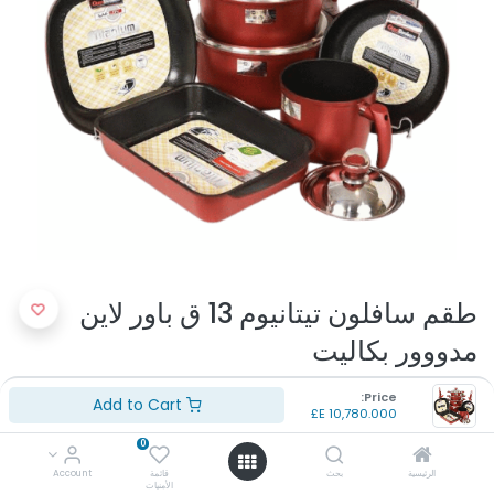
طقم سافلون تيتانيوم 13 ق باور لاين
مدووور بكاليت
(تقييم 0 )
Price:
Add to Cart
E£
10,780.000
سافلون طقم مشكل مدور تيتانيوم
حلة 28-24-20-18
0
صينية فرن 28
الرئيسية
بحث
قائمة
Account
مقلاة يد - 26
الأمنيات