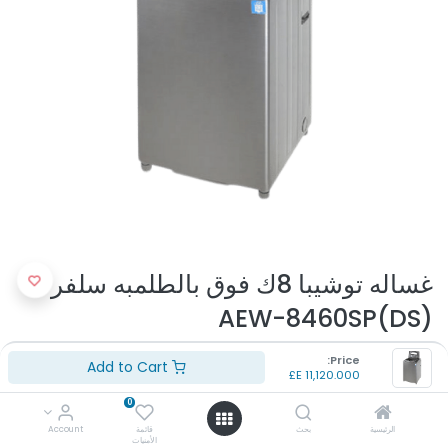
غساله توشيبا 8ك فوق بالطلمبه سلفر
AEW-8460SP(DS)
(تقييم 0 )
Price:
Add to Cart
E£
11,120.000
رقم الموديل : AEW-8460SP(DS)
النوع : فوق أتوماتيك
0
السعة : 8 كيلو
الرئيسية
بحث
قائمة
Account
اللون: سلفر
الأمنيات