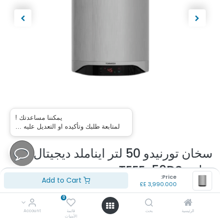
يمكننا مساعدتك !
لمتابعة طلبك وتأكيده او التعديل عليه …
سخان تورنيدو 50 لتر ايناملد ديجيتال
سلفر TEEE-50DS
Price:
Add to Cart
E£
3,990.000
(تقييم 0 )
0
رقم الموديل : TEEE-50DS
نوع السخان : سخان كهربائي ديجيتال
الرئيسية
بحث
قائمة
Account
الأمنيات
السعة اللترية : 50 لتر