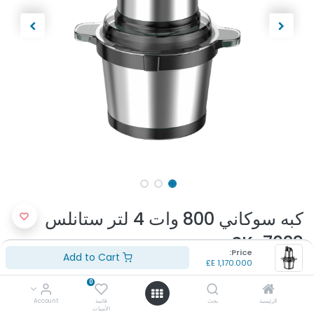
كبه سوكاني 800 وات 4 لتر ستانلس
SK-7028
Price:
Add to Cart
E£
1,170.000
(تقييم 0 )
0
رقم الموديل: SK-7028
اللون: فضي
الرئيسية
بحث
قائمة
Account
الأمنيات
القدرة الكهربائية: 800 وات