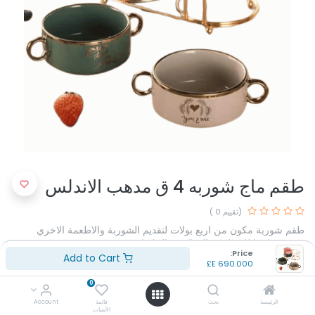
طقم ماج شوربه 4 ق مدهب الاندلس
(تقييم 0 )
طقم شوربة مكون من اربع بولات لتقديم الشوربة والاطعمة الاخري
تستخدم ايضا للمقبلات والفواكهه والحلويات
Price:
سهلة التنظيف والتخزين
Add to Cart
E£
690.000
مريحه لليد
0
E£
690.000
الرئيسية
بحث
قائمة
Account
الأمنيات