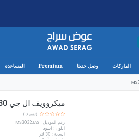
الماركات
وصل حديثا
Premium
المساعدة
ميكروويف ال جي 30 لتر - ضمان MS3032JAS
(تقييم 0 )
رقم الموديل : MS3032JAS
اللون : اسود
السعة : 30 لتر