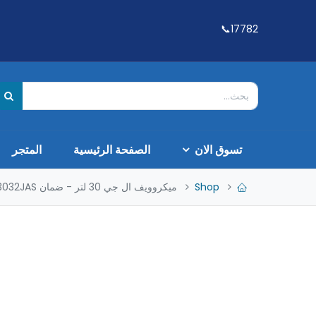
17782📞
تسوق الان
الصفحة الرئيسية
المتجر
Shop
ميكروويف ال جي 30 لتر - ضمان MS3032JAS