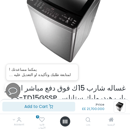
يمكننا مساعدتك !
لمتابعة طلبك وتأكيده او التعديل عليه …
غساله شارب 15ك فوق دفع مباشر انفرتر
باب هيدروليك ﺳﺘﺎﻧﻠﺲ ES-TD15GSSP
Price:
Add to Cart
(تقييم 0 )
E£
21,700.000
رقم الموديل : ES-TD15GSSP
0
غسالة شارب فوق أوتوماتيك 15 كيلو
الرئيسية
بحث
قائمة
Account
لون الغسالة : استانلس
الأمنيات