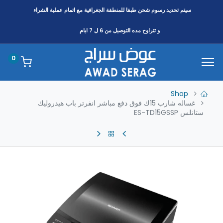
سيتم تحديد رسوم شحن طبقا
للمنطقة
الجغرافية مع اتمام عملية الشراء
و تتراوح مده التوصيل من 6 ل 7 ايام
0
Shop
غساله شارب 15ك فوق دفع مباشر انفرتر باب هيدروليك
ﺳﺘﺎﻧﻠﺲ ES-TD15GSSP