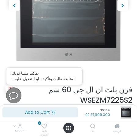
يمكننا مساعدتك !
لمتابعة طلبك وتأكيده او التعديل عليه …
فرن بلت ان ال جي 60 سم
WSEZM7225S2
Price:
(تقييم 0 )
Add to Cart
E£
27,699.000
رقم الموديل: WSEZM7225S2
0
اللون: اسود * سلفر
السعة 72 لتر
الرئيسية
بحث
قائمة
Account
الأمنيات
طهي متساوٍ