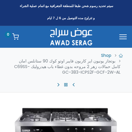
سيتم تحديد رسوم شحن طبقا
للمنطقة
الجغرافية مع اتمام عملية الشراء
و تتراوح مده التوصيل من 6 ل 7 ايام
0
Shop
بوتجاز يونيون اير كاربون فايبر اوتو كوك 90 ستانلس امان
كامل حمالات زهر 2 مروحه بدون غطاء باب هيدروليك C69SS-
GC-383-ICPS2F-GCF-2W-AL