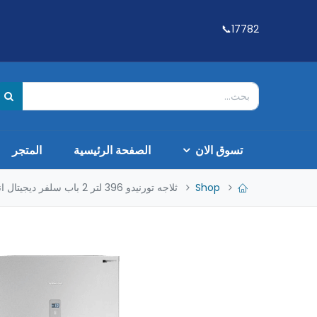
17782📞
تسوق الان
الصفحة الرئيسية
المتجر
Shop
ثلاجه تورنيدو 396 لتر 2 باب سلفر ديجيتال انفرتر RF-480ATV-SL