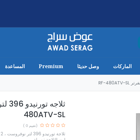
الماركات
وصل حديثا
Premium
المساعدة
480ATV-SL
(تقييم 0 )
ثلاجة تورنيدو 396 لتر نوفروست ، 2 باب
لون الثلاجة : سيلفر