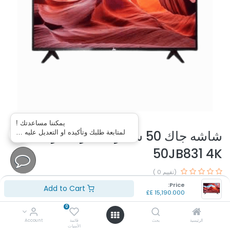
يمكننا مساعدتك !
شاشه جاك 50 سمارت بالرسيفر
لمتابعة طلبك وتأكيده او التعديل عليه …
50JB831 4K
(تقييم 0 )
رقم الموديل: 50JB831
Price:
Add to Cart
E£
15,190.000
مقاس الشاشة: 50 بوصه
الدقة: 3840*2160
0
نوع الدقة: 4K فائق الدقة
الرئيسية
بحث
قائمة
Account
تقنية الشاشة: LED
الأمنيات