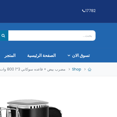
17782📞
تسوق الان
الصفحة الرئيسية
المتجر
Shop
مضرب بيض + قاعده سوكاني 3*1 800 وات SK-02001