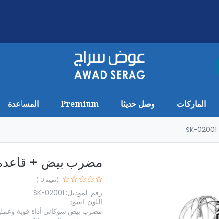
الماركات
وصل حديثا
Premium
المساعدة
مضرب بيض + قاعده سوكاني 3*1 00
(تقييم 0 )
رقم الموديل: SK-02001
اللون: اسود
مضرب بيض سوكاني أداة قوية وعملية