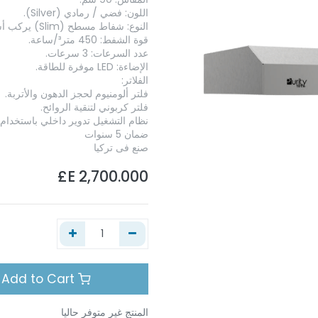
اللون: فضي / رمادي (Silver).
النوع: شفاط مسطح (Slim) يركب أسفل الكابينة.
قوة الشفط: 450 متر³/ساعة.
عدد السرعات: 3 سرعات.
الإضاءة: LED موفرة للطاقة.
الفلاتر:
فلتر ألومنيوم لحجز الدهون والأتربة.
فلتر كربوني لتنقية الروائح.
نظام التشغيل تدوير داخلي باستخدام 
ضمان 5 سنوات
ﺻﻨﻊ ﻓﻰ ﺗﺮﻛﻴﺎ
E£
2,700.000
Add to Cart
المنتج غير متوفر حاليا