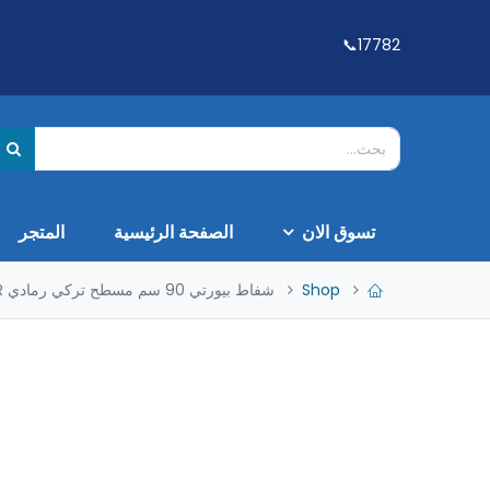
17782📞
تسوق الان
الصفحة الرئيسية
المتجر
Shop
شفاط بيورتي 90 سم مسطح تركي رمادي PT SLIM SILVER