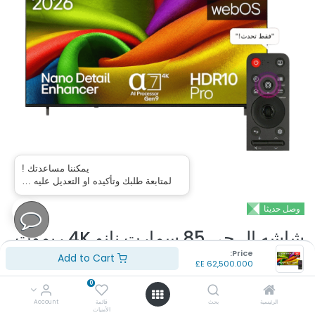
يمكننا مساعدتك !
لمتابعة طلبك وتأكيده او التعديل عليه …
وصل حديثا
شاشه ال جي 85 سمارت نانو 4K ريموت
Price:
ماجيك 85NU840B6LA
Add to Cart
E£
62,500.000
0
(تقييم 0 )
الرئيسية
بحث
قائمة
Account
رقم الموديل: 85NU840B6LA
الأمنيات