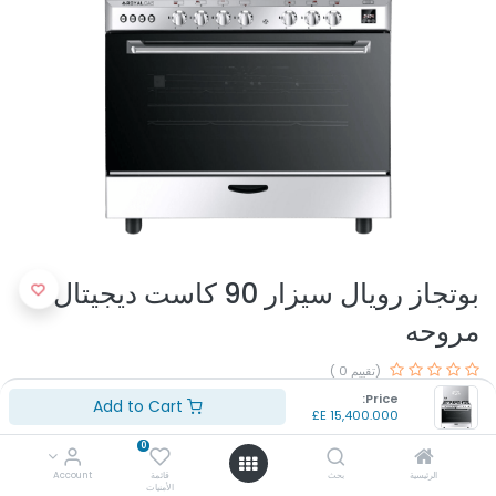
بوتجاز رويال سيزار 90 كاست ديجيتال
مروحه
(تقييم 0 )
الموديل: رويال كاست
Price:
Add to Cart
E£
15,400.000
اللون: ستانلس
المقاس: 90 سم
0
عدد الشعلات: 5 شعله
الرئيسية
بحث
قائمة
Account
بلد المنشأ: مصر
الأمنيات