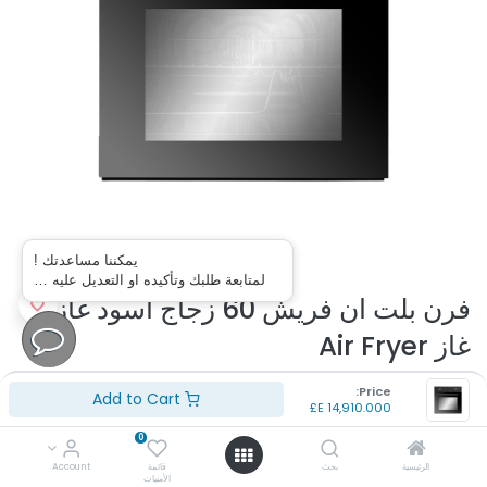
يمكننا مساعدتك !
لمتابعة طلبك وتأكيده او التعديل عليه …
فرن بلت ان فريش 60 زجاج اسود غاز *
غاز Air Fryer
(تقييم 0 )
Price:
Add to Cart
E£
14,910.000
الموديل: GEOFR60CMB
اللون: اسود
0
السعه: 56 لتر
الرئيسية
بحث
قائمة
Account
المقاس: 60
الأمنيات