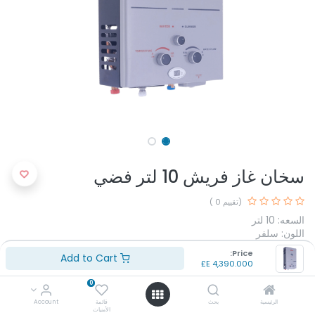
سخان غاز فريش 10 لتر فضي
(تقييم 0 )
السعه: 10 لتر
اللون: سلفر
مصدر الطاقه: غاز طبيعي
Price:
Add to Cart
بلد المنشأ: مصر
E£
4,390.000
الضمان: 3 سنوات
0
E£
4,390.000
الرئيسية
بحث
قائمة
Account
الأمنيات