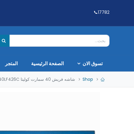
17782📞
تسوق الان
الصفحة الرئيسية
المتجر
Shop
شاشه فريش 40 سمارت كوليتا 40LF426C