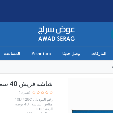
الماركات
وصل حديثا
Premium
المساعدة
شاشه فريش 40 سمارت كوليتا 40LF426C
(تقييم 0 )
رقم الموديل : 40LF426C
مقاس الشاشة : 40 بوصة
الدقة : FHD