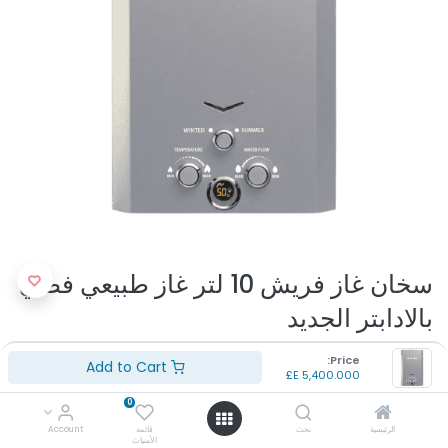
سخان غاز فريش 10 لتر غاز طبيعي فضي
بالادابتر الجديد
(تقييم 0 )
Price:
Add to Cart
E£
5,400.000
سخان مياه فريش غاز فضى
السعة اللترية لسخان المياه : 10 لتر
0
لون سخان المياه : فضى
الرئيسية
بحث
قائمة
Account
نوع الغاز : غاز طبيعى
الأمنيات