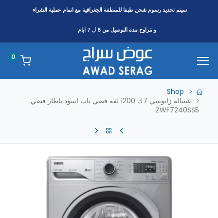
سيتم تحديد رسوم شحن طبقا
للمنطقة
الجغرافية مع اتمام عملية الشراء
و تتراوح مده التوصيل من 6 ل 7 ايام
0
Shop
غساله زانوسي 7ك 1200 لفه فضي باب اسود باطار فضي
ZWF7240SS5