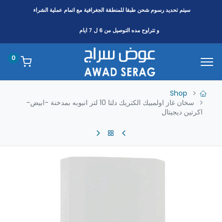
سيتم تحديد رسوم شحن طبقا
للمنطقة
الجغرافية مع اتمام عملية الشراء
و تتراوح مده التوصيل من 6 ل 7 ايام
0
Shop
سخان غاز اولمبيك الكتريك دلتا 10 لتر انبوبه بمدخنة -ابيض-
اكرتين ديجيتال