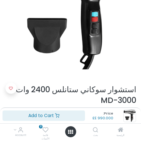
استشوار سوكاني ستانلس 2400 وات
MD-3000
(تقييم 0 )
Price:
Add to Cart
E£
990.000
رقم الموديل: MD-3000
اللون: ستانلس
0
مواد: ستانلس ستيل معدن
الرئيسية
بحث
قائمة
Account
عدد السرعات: 3
الأمنيات