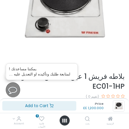
يمكننا مساعدتك !
بلاطه فريش 1 عين ستانلس 1500 وات
لمتابعة طلبك وتأكيده او التعديل عليه …
EC01-1HP
(تقييم 0 )
رقم الموديل : EC01-1HP
Price:
Add to Cart
E£
1,200.000
القدرة الكهربائية : 1500 وات
بلد المنشأ : مصر
0
الضمان: سنه
الرئيسية
بحث
قائمة
Account
الأمنيات