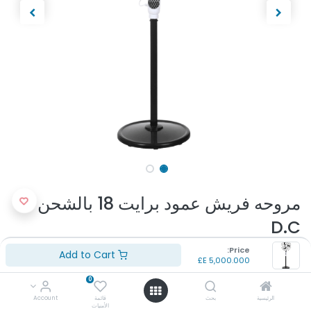
مروحه فريش عمود برايت 18 بالشحن
D.C
Price:
(تقييم 0 )
Add to Cart
E£
5,000.000
البراند: فريش
0
النوع: مروحة ستاند
اللون: ابيض واسود
الرئيسية
بحث
قائمة
Account
الأمنيات
المقاس: 18 بوصة